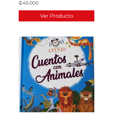
₲
45.000
Ver Producto
ADD TO CART