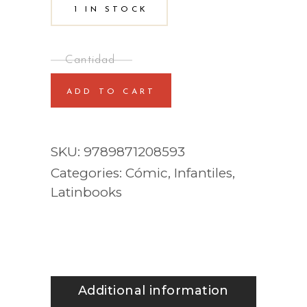
1 IN STOCK
ADD TO CART
SKU:
9789871208593
Categories:
Cómic
,
Infantiles
,
Latinbooks
Additional information