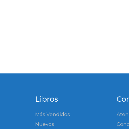
Libros
Co
Más Vendidos
Aten
Nuevos
Cond