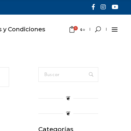
 y Condiciones
0
₲
0
No hay productos en el
carrito.
Buscar
for:
❦
❦
Categorías