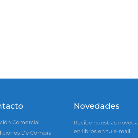
ntacto
Novedades
ción Comercial
Recibe nuestras noved
en libros en tu e-mail.
iciones De Compra