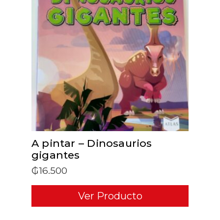
ADD TO CART
A pintar – Dinosaurios
gigantes
₲
16.500
Ver Producto