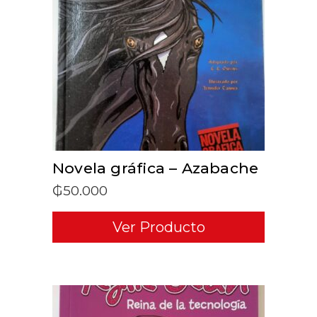
ADD TO CART
Novela gráfica – Azabache
₲
50.000
Ver Producto