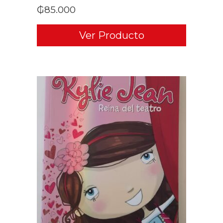
₲
85.000
Ver Producto
ADD TO CART