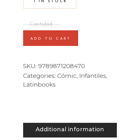
1 IN STOCK
ADD TO CART
SKU:
9789871208470
Categories:
Cómic
,
Infantiles
,
Latinbooks
Additional information