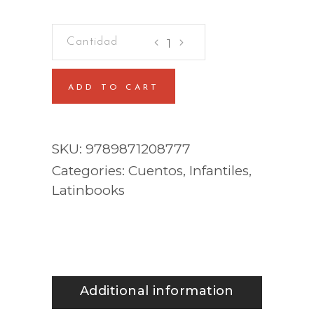
Kylie
Jean
-
ADD TO CART
Reina
del
fútbol
SKU:
9789871208777
quantity
Categories:
Cuentos
,
Infantiles
,
Latinbooks
Additional information