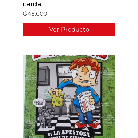
caída
₲
45.000
Ver Producto
ADD TO CART