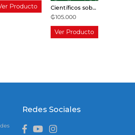
Ver Producto
Científicos sobre ruedas
₲
105.000
Ver Producto
Redes Sociales
ades