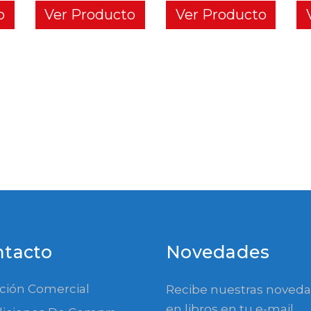
o
Ver Producto
Ver Producto
ntacto
Novedades
ción Comercial
Recibe nuestras noved
en libros en tu e-mail.