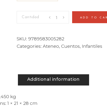
El
ADD TO CA
niño
que
quería
SKU:
9789583005282
saberlo
Categories:
Ateneo
,
Cuentos
,
Infantiles
todo
quantity
Additional information
,450 kg
ns
1 × 21 × 28 cm