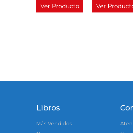
Ver Producto
Ver Product
Libros
Co
Más Vendidos
Aten