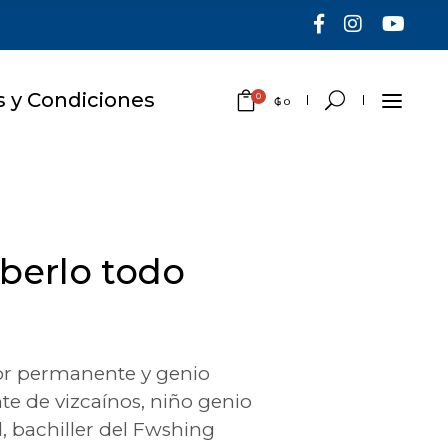
 y Condiciones
0
₲
0
No hay productos en el
carrito.
aberlo todo
dor permanente y genio
te de vizcaínos, niño genio
, bachiller del Fwshing