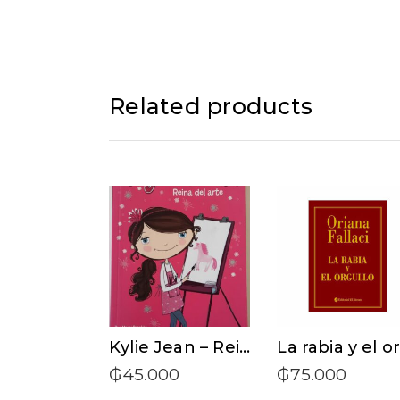
Related products
ADD TO CART
ADD TO CAR
Kylie Jean – Reina del arte
₲
45.000
₲
75.000