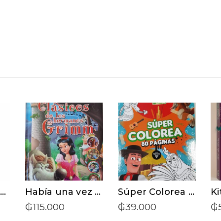
T
ADD TO CART
ADD TO CART
La rabia y el orgullo – Oriana Fallaci
Había una vez – Clásicos de los Hermanos Grimm
Súper Colorea 80 páginas – La Granja de Zenón
₲
115.000
₲
39.000
₲