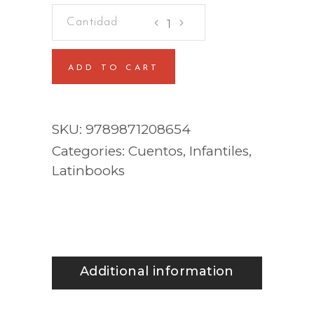
Kylie
Jean
-
ADD TO CART
Reina
del
canto
SKU:
9789871208654
quantity
Categories:
Cuentos
,
Infantiles
,
Latinbooks
Additional information