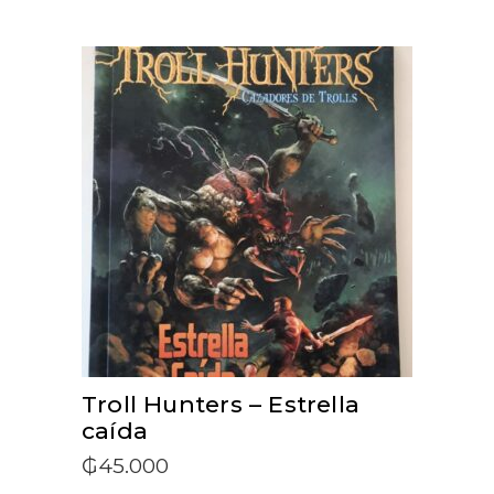
ADD TO CART
Troll Hunters – Estrella
caída
₲
45.000