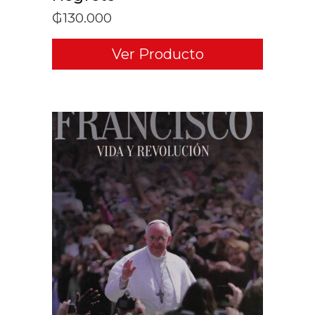
₲
130.000
Ver Producto
ADD TO CART