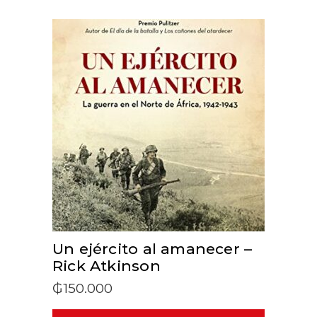
ADD TO CART
Un ejército al amanecer –
Rick Atkinson
₲
150.000