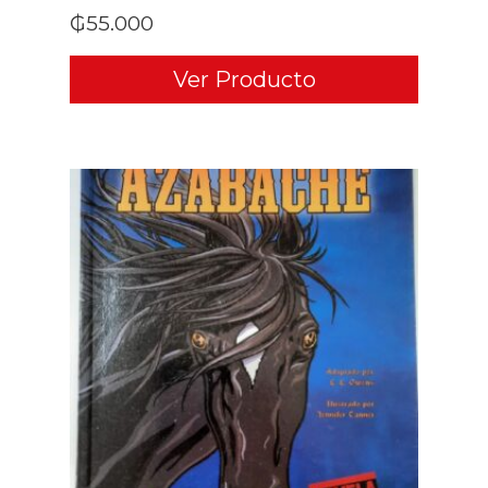
₲
55.000
Ver Producto
ADD TO CART