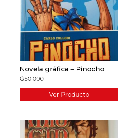
ADD TO CART
Novela gráfica – Pinocho
₲
50.000
Ver Producto