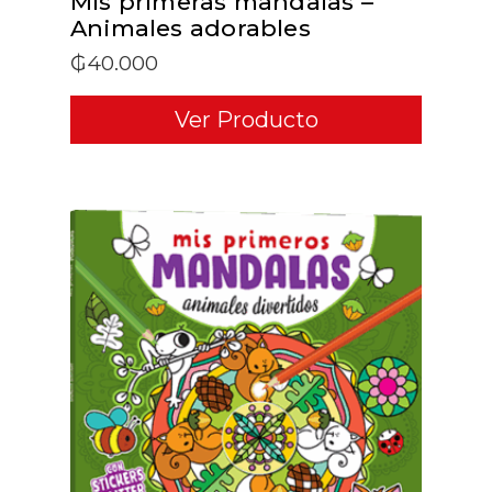
Mis primeras mandalas –
Animales adorables
₲
40.000
Ver Producto
ADD TO CART