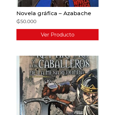
Novela gráfica – Azabache
₲
50.000
Ver Producto
ADD TO CART