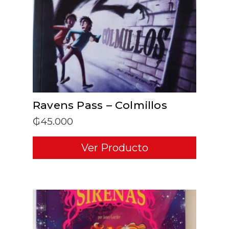
ADD TO CART
Ravens Pass – Colmillos
₲
45.000
Ver Producto