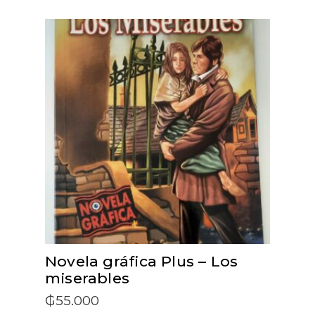
ADD TO CART
Novela gráfica Plus – Los
miserables
₲
55.000