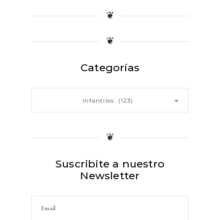
price
price
❦
❦
Categorías
Infantiles (123)
×
❦
Suscribite a nuestro
Newsletter