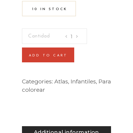
10 IN STOCK
A
pintar
-
ADD TO CART
Dinosaurios
gigantes
quantity
Categories:
Atlas
,
Infantiles
,
Para
colorear
Additional information