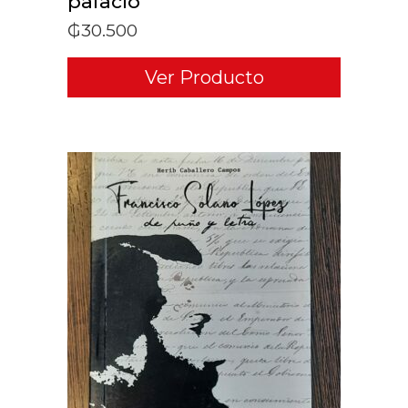
palacio
₲
30.500
Ver Producto
ADD TO CART