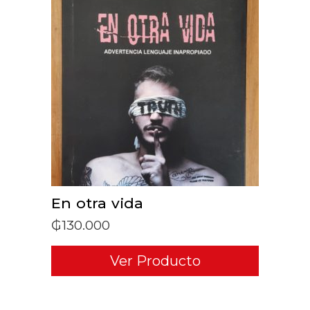
ADD TO CART
En otra vida
₲
130.000
Ver Producto