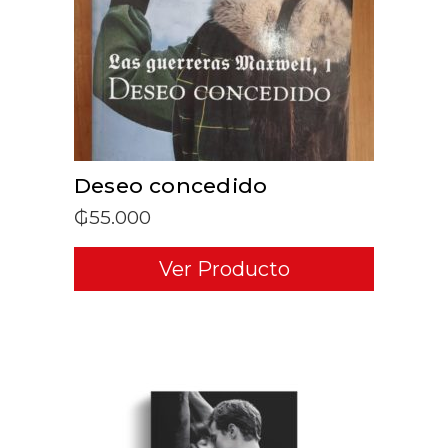
ADD TO CART
Deseo concedido
₲
55.000
Ver Producto