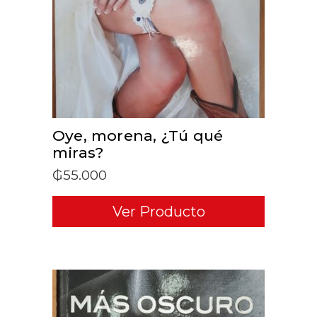
ADD TO CART
Oye, morena, ¿Tú qué
miras?
₲
55.000
Ver Producto