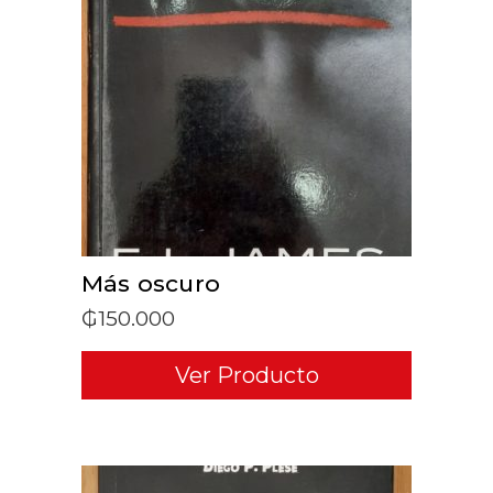
ADD TO CART
Más oscuro
₲
150.000
Ver Producto