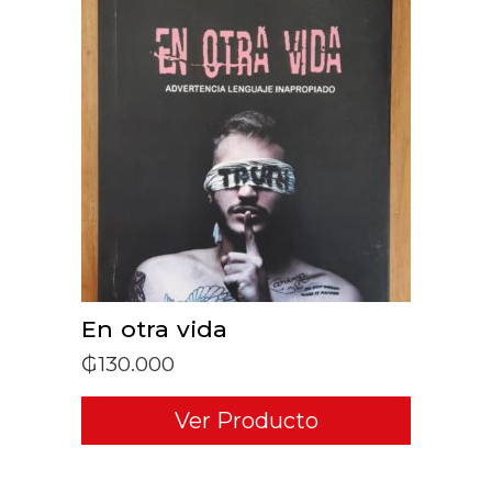
ADD TO CART
En otra vida
₲
130.000
Ver Producto