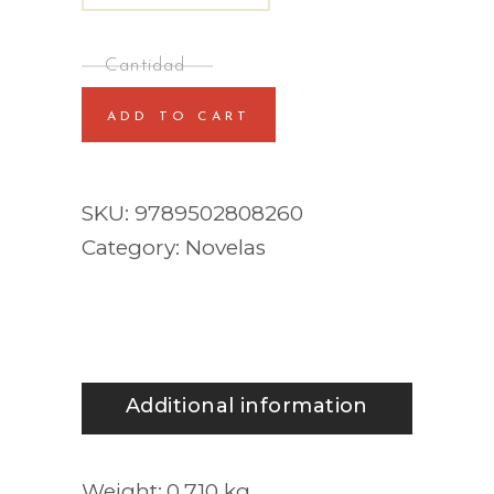
ADD TO CART
SKU:
9789502808260
Category:
Novelas
Additional information
Weight
0,710 kg