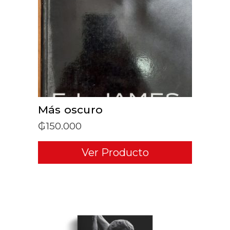
ADD TO CART
Más oscuro
₲
150.000
Ver Producto