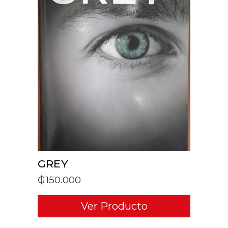
ADD TO CART
GREY
₲
150.000
Ver Producto