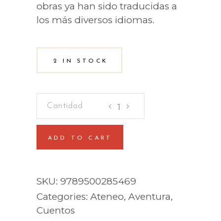
obras ya han sido traducidas a
los más diversos idiomas.
2 IN STOCK
Corazón
de
vidrio
ADD TO CART
quantity
SKU:
9789500285469
Categories:
Ateneo
,
Aventura
,
Cuentos