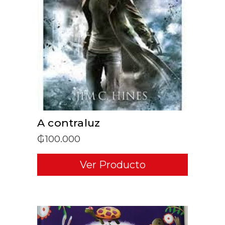
ADD TO CART
A contraluz
₲
100.000
Ver Producto