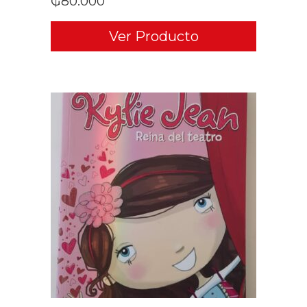
₲
80.000
Ver Producto
ADD TO CART