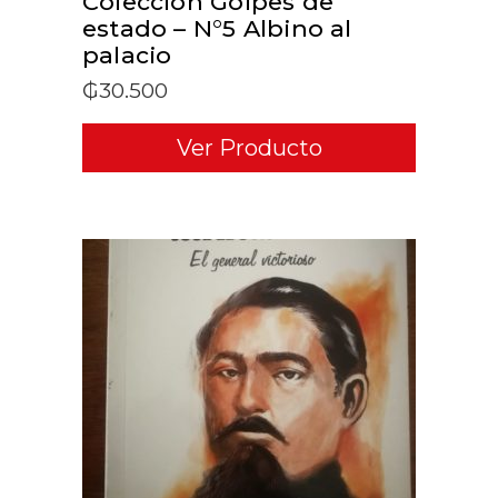
Colección Golpes de
estado – N°5 Albino al
palacio
₲
30.500
Ver Producto
ADD TO CART