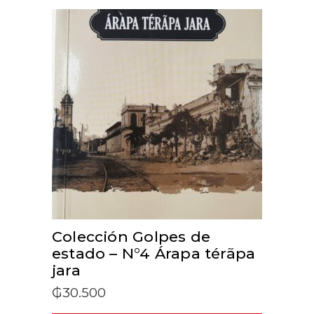
ADD TO CART
Colección Golpes de
estado – N°4 Árapa térãpa
jara
₲
30.500