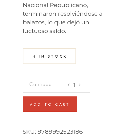
Nacional Republicano,
terminaron resolviéndose a
balazos, lo que dejó un
luctuoso saldo.
4 IN STOCK
Colección
Conspiraciones
y
ADD TO CART
Política-
Nº6
Balacera
SKU:
9789992523186
en