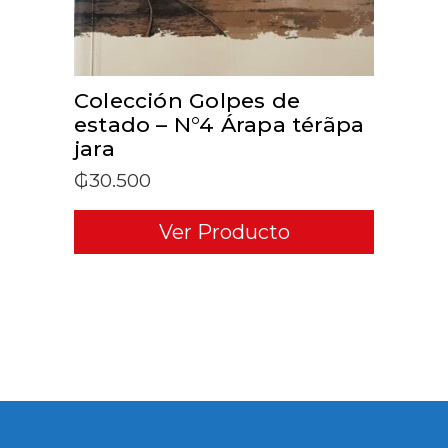
Colección Golpes de
estado – N°4 Árapa térãpa
jara
₲
30.500
Ver Producto