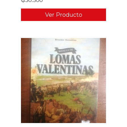
₲
30.500
Ver Producto
ADD TO CART