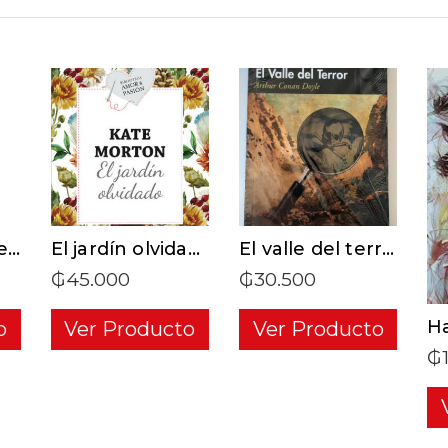
T
ADD TO CART
ADD TO CART
Boulevard – Después de él – Libro 2
El jardín olvidado – Biblioteca amor y pasión
El valle del terror
₲
45.000
₲
30.500
o
Ver Producto
Ver Producto
₲