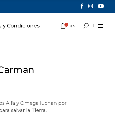
 y Condiciones
0
₲
0
No hay productos en el
carrito.
k Carman
ipos Alfa y Omega luchan por
ra salvar la Tierra.