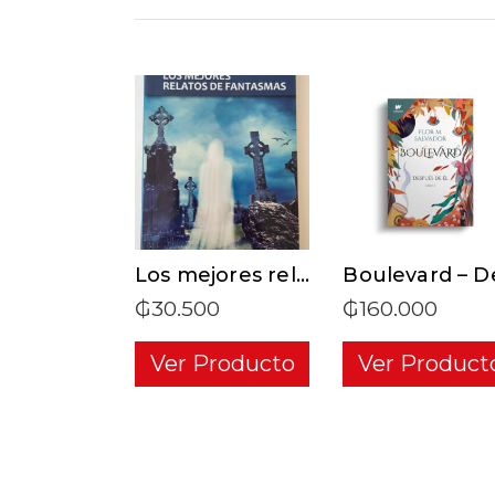
ADD TO CART
ADD TO CAR
Los mejores relatos de fantasmas
₲
30.500
₲
160.000
Ver Producto
Ver Product