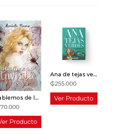
ADD TO CART
ADD TO CART
Ana de tejas verdes
₲
255.000
Hablemos de lo invisible
Ver Producto
170.000
Ver Producto