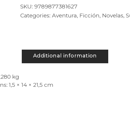
Patrick
SKU:
9789877381627
Carman
Categories:
Aventura
,
Ficción
,
Novelas
,
S
quantity
Additional information
,280 kg
ns
1,5 × 14 × 21,5 cm