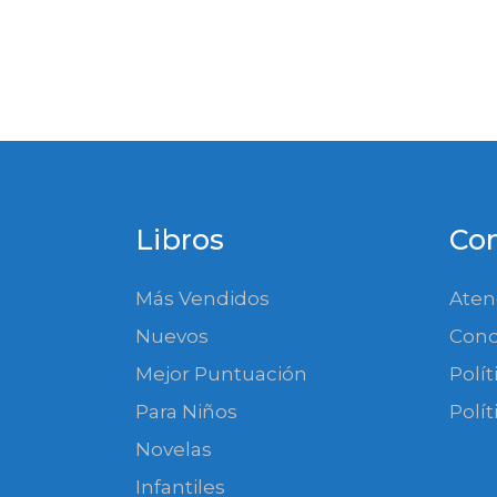
Libros
Co
Más Vendidos
Aten
Nuevos
Cond
Mejor Puntuación
Polí
Para Niños
Polít
Novelas
Infantiles