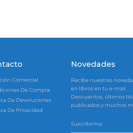
ntacto
Novedades
ción Comercial
Recibe nuestras noved
en libros en tu e-mail.
iciones De Compra
Descuentos, últimos tit
tica De Devoluciones
publicados y muchos m
ica De Privacidad
Suscribirme: