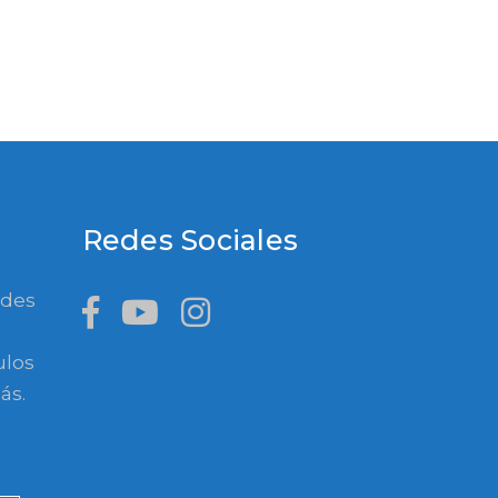
Redes Sociales
ades
ulos
ás.