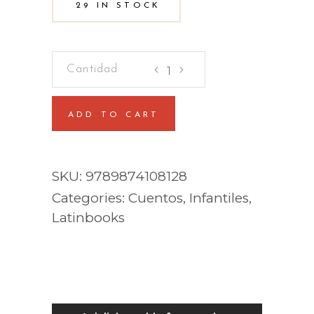
29 IN STOCK
Kylie
Jean
-
ADD TO CART
Reina
e
la
SKU:
9789874108128
tecnología
Categories:
Cuentos
,
Infantiles
,
quantity
Latinbooks