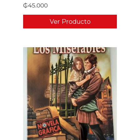
₲
45.000
Ver Producto
ADD TO CART