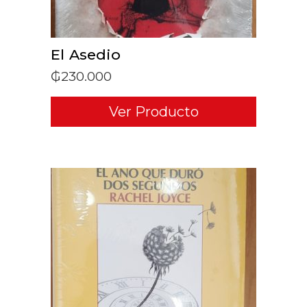
El Asedio
₲
230.000
Ver Producto
ADD TO CART