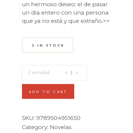
un hermoso deseo: el de pasar
un día entero con una persona
que ya no está y que extraño.>>
3 IN STOCK
El
paseo
quantity
ADD TO CART
SKU:
9789504951650
Category:
Novelas