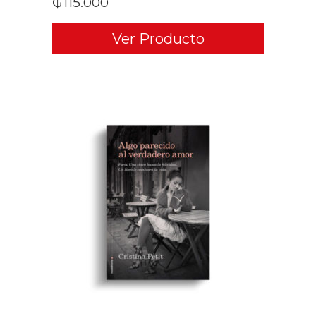
₲
115.000
Ver Producto
ADD TO CART