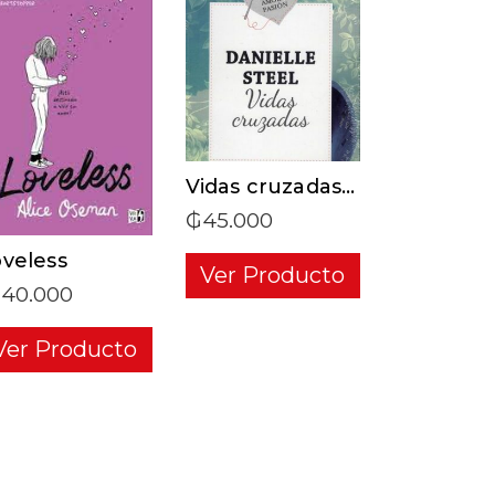
ADD TO CART
ADD TO CART
Vidas cruzadas – Biblioteca amor y pasión
₲
45.000
veless
Ver Producto
140.000
Ver Producto