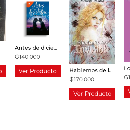
T
ADD TO CART
ADD TO CART
Antes de diciembre
₲
140.000
Lo
Hablemos de lo invisible
o
Ver Producto
₲
₲
170.000
Ver Producto