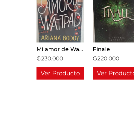
ADD TO CART
ADD TO CAR
Mi amor de Wattpad
Finale
₲
230.000
₲
220.000
Ver Producto
Ver Product