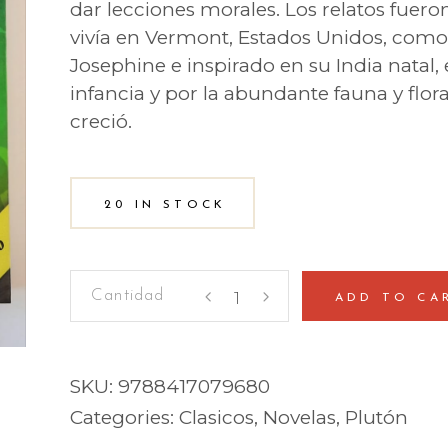
dar lecciones morales. Los relatos fuero
vivía en Vermont, Estados Unidos, como
Josephine e inspirado en su India natal,
infancia y por la abundante fauna y flora
creció.
20 IN STOCK
El
ADD TO CA
libro
de
la
SKU:
9788417079680
selva
Categories:
Clasicos
,
Novelas
,
Plutón
quantity