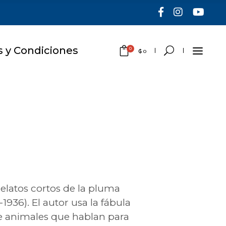
 y Condiciones
0
₲
0
No hay productos en el
carrito.
relatos cortos de la pluma
1936). El autor usa la fábula
 de animales que hablan para