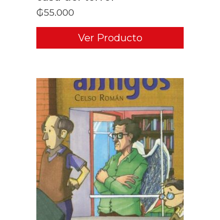
₲
55.000
Ver Producto
ADD TO CART