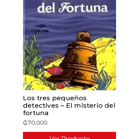
ADD TO CART
Los tres pequeños
detectives – El misterio del
fortuna
₲
70.000
Ver Producto