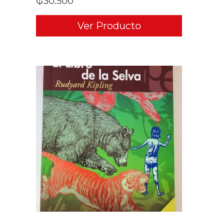
₲
30.500
Ver Producto
ADD TO CART