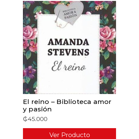
ADD TO CART
El reino – Biblioteca amor
y pasión
₲
45.000
Ver Producto