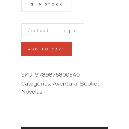
2 IN STOCK
Aves
de
presa
ADD TO CART
quantity
SKU:
9789875800540
Categories:
Aventura
,
Booket
,
Novelas