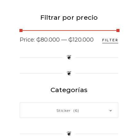
Filtrar por precio
Min
Max
Price:
₲80.000
—
₲120.000
FILTER
price
price
❦
❦
Categorías
Sticker (6)
×
❦