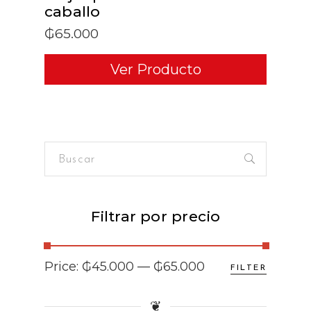
caballo
₲
65.000
Ver Producto
Buscar
for:
Filtrar por precio
Min
Max
Price:
₲45.000
—
₲65.000
FILTER
price
price
❦