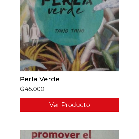
ADD TO CART
Perla Verde
₲
45.000
Ver Producto