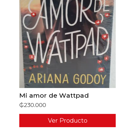
ADD TO CART
Mi amor de Wattpad
₲
230.000
Ver Producto