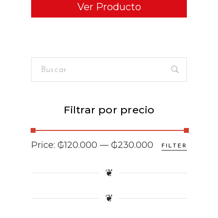
Ver Producto
Buscar
for:
Filtrar por precio
Min
Max
Price:
₲120.000
—
₲230.000
FILTER
price
price
❦
❦