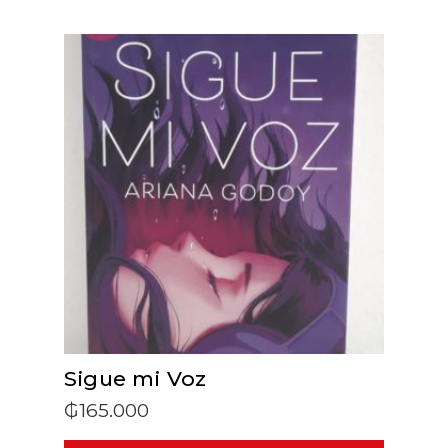
ADD TO CART
Sigue mi Voz
₲
165.000